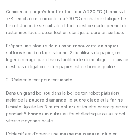
Commence par
préchauffer ton four à 220 °C
(thermostat
7-8) en chaleur tournante, ou 230 °C en chaleur statique. Le
biscuit Joconde se cuit vite et fort : c’est ce qui lui permet de
rester moelleux à cœur tout en étant juste doré en surface.
Prépare une
plaque de cuisson recouverte de papier
sulfurisé
ou d’un tapis silicone. Si tu utilises du papier, un
léger beurrage par-dessus facilitera le démoulage — mais ce
n’est pas obligatoire si ton papier est de bonne qualité.
2. Réaliser le tant pour tant monté
Dans un grand bol (ou dans le bol de ton robot pâtissier),
mélange la
poudre d’amande
, le
sucre glace
et la
farine
tamisée. Ajoute les
3 œufs entiers
et fouette énergiquement
pendant
5 bonnes minutes
au fouet électrique ou au robot,
vitesse moyenne-haute.
L’objectif est d’obtenir une
masse mousseuse, pâle et