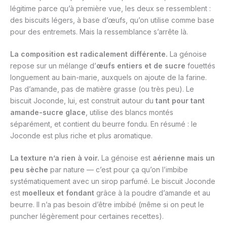
légitime parce qu’à première vue, les deux se ressemblent :
des biscuits légers, à base d’œufs, qu’on utilise comme base
pour des entremets. Mais la ressemblance s’arrête là.
La composition est radicalement différente.
La génoise
repose sur un mélange d’
œufs entiers et de sucre
fouettés
longuement au bain-marie, auxquels on ajoute de la farine.
Pas d’amande, pas de matière grasse (ou très peu). Le
biscuit Joconde, lui, est construit autour du
tant pour tant
amande-sucre glace
, utilise des blancs montés
séparément, et contient du beurre fondu. En résumé : le
Joconde est plus riche et plus aromatique.
La texture n’a rien à voir.
La génoise est
aérienne mais un
peu sèche
par nature — c’est pour ça qu’on l’imbibe
systématiquement avec un sirop parfumé. Le biscuit Joconde
est
moelleux et fondant
grâce à la poudre d’amande et au
beurre. Il n’a pas besoin d’être imbibé (même si on peut le
puncher légèrement pour certaines recettes).