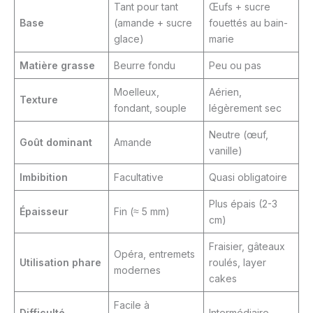
Tant pour tant
Œufs + sucre
Base
(amande + sucre
fouettés au bain-
glace)
marie
Matière grasse
Beurre fondu
Peu ou pas
Moelleux,
Aérien,
Texture
fondant, souple
légèrement sec
Neutre (œuf,
Goût dominant
Amande
vanille)
Imbibition
Facultative
Quasi obligatoire
Plus épais (2-3
Épaisseur
Fin (≈ 5 mm)
cm)
Fraisier, gâteaux
Opéra, entremets
Utilisation phare
roulés, layer
modernes
cakes
Facile à
Difficulté
Intermédiaire