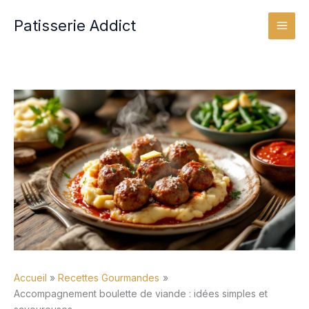
Aller
Patisserie Addict
au
contenu
Accueil
Recettes Gourmandes
Accompagnement boulette de viande : idées simples et