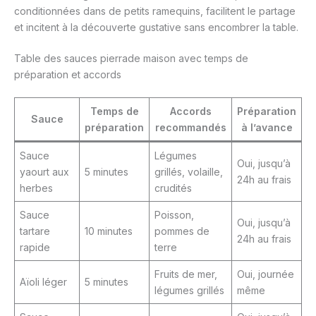
conditionnées dans de petits ramequins, facilitent le partage
et incitent à la découverte gustative sans encombrer la table.
Table des sauces pierrade maison avec temps de
préparation et accords
Temps de
Accords
Préparation
Sauce
préparation
recommandés
à l’avance
Sauce
Légumes
Oui, jusqu’à
yaourt aux
5 minutes
grillés, volaille,
24h au frais
herbes
crudités
Sauce
Poisson,
Oui, jusqu’à
tartare
10 minutes
pommes de
24h au frais
rapide
terre
Fruits de mer,
Oui, journée
Aïoli léger
5 minutes
légumes grillés
même