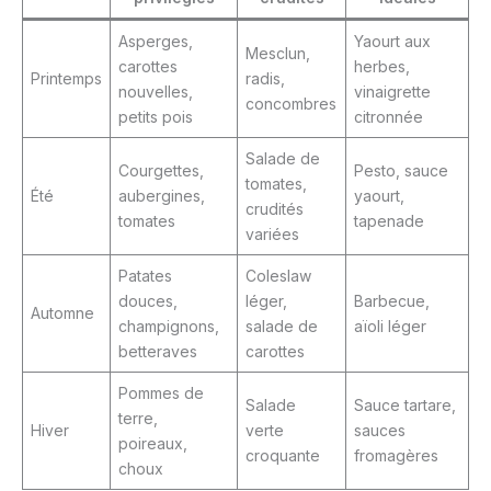
Asperges,
Yaourt aux
Mesclun,
carottes
herbes,
Printemps
radis,
nouvelles,
vinaigrette
concombres
petits pois
citronnée
Salade de
Courgettes,
Pesto, sauce
tomates,
Été
aubergines,
yaourt,
crudités
tomates
tapenade
variées
Patates
Coleslaw
douces,
léger,
Barbecue,
Automne
champignons,
salade de
aïoli léger
betteraves
carottes
Pommes de
Salade
Sauce tartare,
terre,
Hiver
verte
sauces
poireaux,
croquante
fromagères
choux