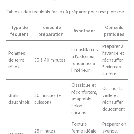
Tableau des féculents faciles à préparer pour une pierrade
Type de
Temps de
Conseils
Avantages
féculent
préparation
pratiques
Préparer à
Croustillantes
Pommes
l’avance et
à l’extérieur,
de terre
35 à 40 minutes
réchauffer
fondantes à
rôties
5 minutes
l’intérieur
au four
Classique et
Cuisiner la
réconfortant,
Gratin
30 minutes (+
veille et
adaptable
dauphinois
cuisson)
réchauffer
selon
doucement
saisons
Texture
Préparer en
25 minutes
ferme idéale
avance,