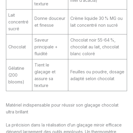
miel d’acacia)
texture
Lait
Donne douceur
Crème liquide 30 % MG ou
concentré
et finesse
lait concentré non sucré
sucré
Saveur
Chocolat noir 55-64 %,
Chocolat
principale +
chocolat au lait, chocolat
fluidité
blanc coloré
Tient le
Gélatine
glaçage et
Feuilles ou poudre, dosage
(200
assure sa
adapté selon chocolat
blooms)
texture
Matériel indispensable pour réussir son glaçage chocolat
ultra brillant
La précision dans la réalisation d’un glaçage miroir efficace
dépend largement des outils employés. Un thermomètre