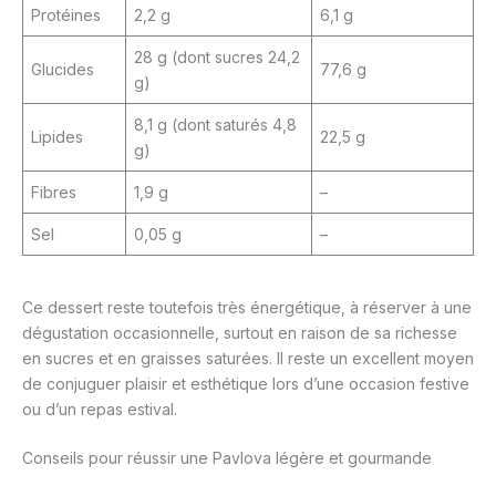
Protéines
2,2 g
6,1 g
28 g (dont sucres 24,2
Glucides
77,6 g
g)
8,1 g (dont saturés 4,8
Lipides
22,5 g
g)
Fibres
1,9 g
–
Sel
0,05 g
–
Ce dessert reste toutefois très énergétique, à réserver à une
dégustation occasionnelle, surtout en raison de sa richesse
en sucres et en graisses saturées. Il reste un excellent moyen
de conjuguer plaisir et esthétique lors d’une occasion festive
ou d’un repas estival.
Conseils pour réussir une Pavlova légère et gourmande