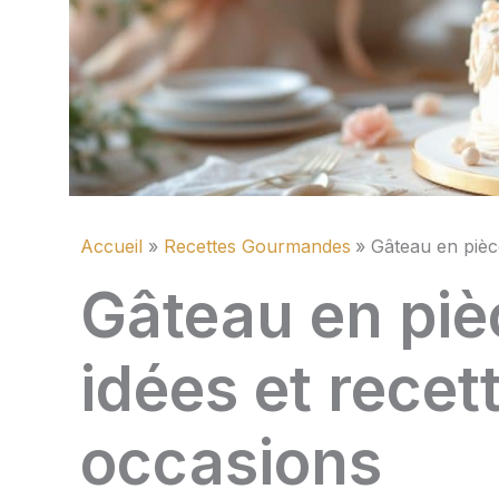
Accueil
Recettes Gourmandes
Gâteau en pièc
Gâteau en piè
idées et recet
occasions