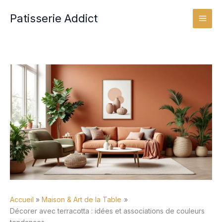
Aller
Patisserie Addict
au
contenu
Accueil
Maison & Art de la Table
Décorer avec terracotta : idées et associations de couleurs